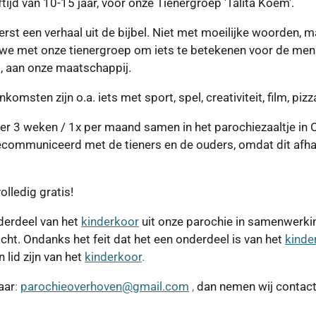
eftijd van 10-15 jaar, voor onze Tienergroep 'Talita Koem'.
erst een verhaal uit de bijbel. Niet met moeilijke woorden, 
n we met onze tienergroep om iets te betekenen voor de me
g, aan onze maatschappij.
omsten zijn o.a. iets met sport, spel, creativiteit, film, pizza
er 3 weken / 1x per maand samen in het parochiezaaltje in 
communiceerd met de tieners en de ouders, omdat dit afhank
lledig gratis!
derdeel van het
kinderkoor
uit onze parochie in samenwerki
ht. Ondanks het feit dat het een onderdeel is van het
kinde
n lid zijn van het
kinderkoor
.
aar
:
parochieoverhoven@gmail.com
,
dan nemen wij contact