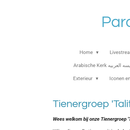
Ga
direct
Par
naar
de
hoofdinhoud
Home
Livestre
Arabische Kerk العربيه
Exterieur
Iconen e
Tienergroep 'Tal
Wees welkom bij onze Tienergroep 'T