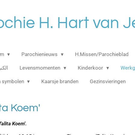
ochie H. Hart van J
am
Parochienieuws
H.Missen/Parochieblad
الكنيسه 
Levensmomenten
Kinderkoor
Werk
n symbolen
Kaarsje branden
Gezinsvieringen
ita Koem'
alita Koem'.