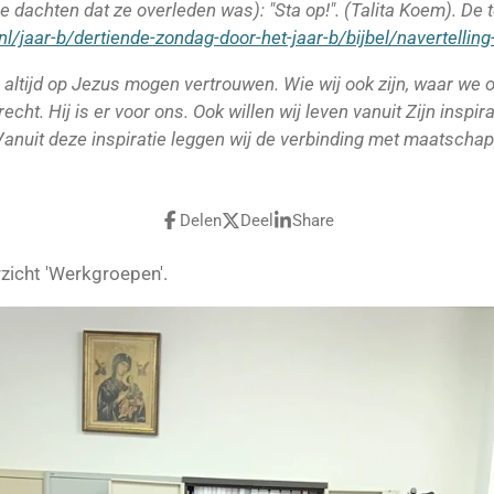
e dachten dat ze overleden was): "Sta op!". (Talita Koem). De te
l/jaar-b/dertiende-zondag-door-het-jaar-b/bijbel/navertellin
ij altijd op Jezus mogen vertrouwen. Wie wij ook zijn, waar we
erecht. Hij is er voor ons. Ook willen wij leven vanuit Zijn inspi
anuit deze inspiratie leggen wij de verbinding met maatschap
Delen
Deel
Share
zicht 'Werkgroepen'.