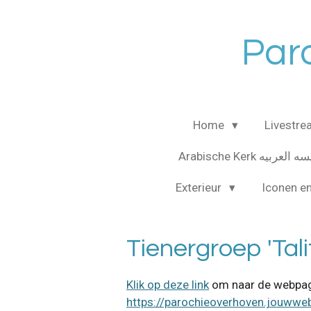
Ga
direct
Paro
naar
de
hoofdinhoud
Home
Livestr
Arabische Kerk لعربيه
Exterieur
Iconen e
Tienergroep 'Tal
Klik op deze link
om naar de webpagi
https://parochieoverhoven.jouwweb