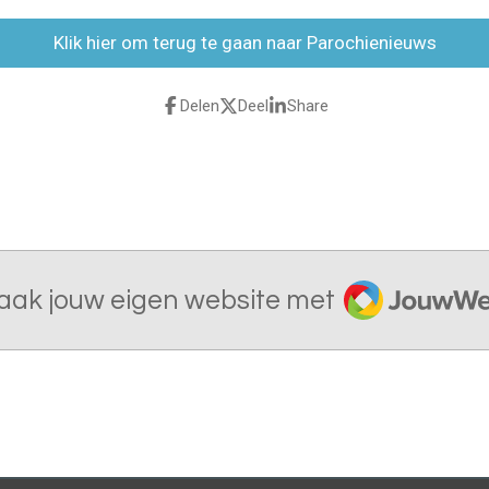
Klik hier om terug te gaan naar Parochienieuws
Delen
Deel
Share
JouwWeb
aak jouw eigen website met