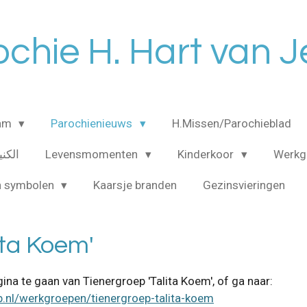
chie H. Hart van 
eam
Parochienieuws
H.Missen/Parochieblad
الكنيسه ا
Levensmomenten
Kinderkoor
Werkg
n symbolen
Kaarsje branden
Gezinsvieringen
ita Koem'
na te gaan van Tienergroep 'Talita Koem', of ga naar:
.nl/werkgroepen/tienergroep-talita-koem