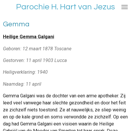
Parochie H. Hart van Jezus
Ga
direct
naar
Gemma
de
hoofdinhoud
Heilige Gemma Galgani
Geboren: 12 maart 1878 Toscane
Gestorven: 11 april 1903 Lucca
Heiligverklaring: 1940
Naamdag: 11 april
Gemma Galgani was de dochter van een arme apotheker. Zij
leed veel vanwege haar slechte gezondheid en door het feit
ze zichzelf niets toestond. Ze at nauwelijks, ze sliep weinig
en op de kale grond en soms verwondde ze zichzelf. Op een
dag had Gemma Galgani een visioen waarin de Heilige
Gabriël van de Moeder van Smarten tot haar sprak. Deze