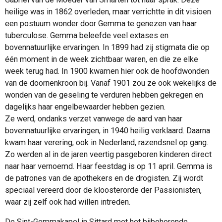
heilige was in 1862 overleden, maar verrichtte in dit visioen
een postuum wonder door Gemma te genezen van haar
tuberculose. Gemma beleefde veel extases en
bovennatuurlijke ervaringen. In 1899 had zij stigmata die op
één moment in de week zichtbaar waren, en die ze elke
week terug had. In 1900 kwamen hier ook de hoofdwonden
van de doornenkroon bij. Vanaf 1901 zou ze ook wekelijks de
wonden van de geseling te verduren hebben gekregen en
dagelijks haar engelbewaarder hebben gezien.
Ze werd, ondanks verzet vanwege de aard van haar
bovennatuurlijke ervaringen, in 1940 heilig verklaard. Daarna
kwam haar verering, ook in Nederland, razendsnel op gang.
Zo werden al in de jaren veertig pasgeboren kinderen direct
naar haar vernoemd. Haar feestdag is op 11 april. Gemma is
de patrones van de apothekers en de drogisten. Zij wordt
speciaal vereerd door de kloosterorde der Passionisten,
waar zij zelf ook had willen intreden.
De Sint-Gemmakapel in Sittard met het bijbehorende