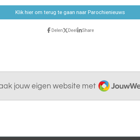
Klik hier om terug te gaan naar Parochienieuws
Delen
Deel
Share
JouwWeb
aak jouw eigen website met