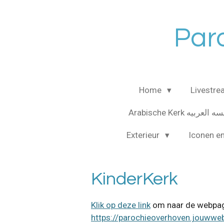
Ga
direct
Paro
naar
de
hoofdinhoud
Home
Livestr
Arabische Kerk لعربيه
Exterieur
Iconen e
KinderKerk
Klik op deze link
om naar de webpagi
https://parochieoverhoven.jouwwe