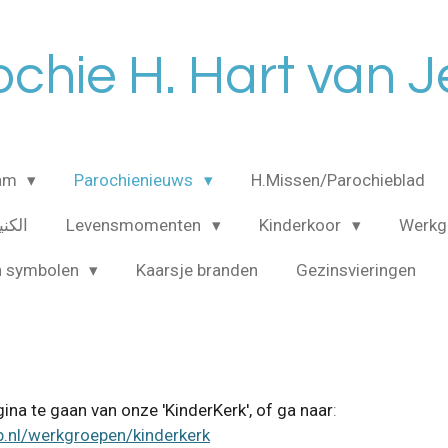
chie H. Hart van 
eam
Parochienieuws
H.Missen/Parochieblad
الكنيسه ا
Levensmomenten
Kinderkoor
Werkg
n symbolen
Kaarsje branden
Gezinsvieringen
na te gaan van onze 'KinderKerk', of ga naar
:
b.nl/werkgroepen/kinderkerk