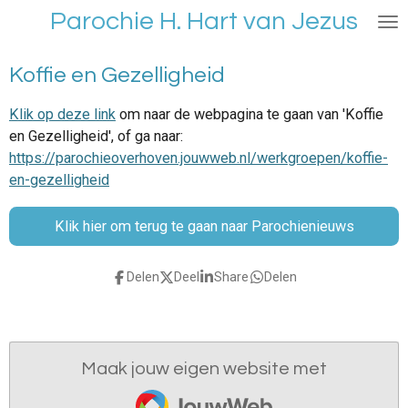
Parochie H. Hart van Jezus
Ga
direct
naar
Koffie en Gezelligheid
de
hoofdinhoud
Klik op deze link
om naar de webpagina te gaan van 'Koffie
en Gezelligheid', of ga naar:
https://parochieoverhoven.jouwweb.nl/werkgroepen/koffie-
en-gezelligheid
Klik hier om terug te gaan naar Parochienieuws
Delen
Deel
Share
Delen
Maak jouw eigen website met
JouwWeb