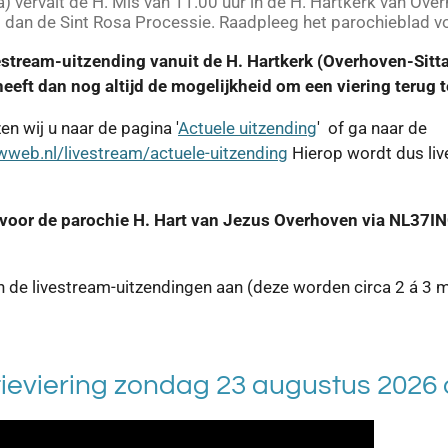
 vervalt de H. Mis van 11.00 uur in de H. Hartkerk van Over
kt dan de Sint Rosa Processie. Raadpleeg het parochieblad vo
stream-uitzending vanuit de H. Hartkerk (Overhoven-Sitta
eeft dan nog altijd de mogelijkheid om een viering terug t
zen wij u naar de pagina '
Actuele uitzending
' of ga naar de
wweb.nl/livestream/actuele-uitzending
Hierop wordt dus liv
 voor de parochie H. Hart van Jezus Overhoven via NL37
an de livestream-uitzendingen aan (deze worden circa 2 á 3
ieviering zondag 23 augustus 2026 