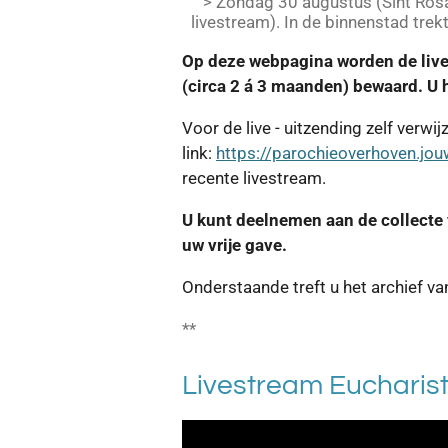
> Zondag 30 augustus (Sint Rosa)
livestream). In de binnenstad tre
Op deze webpagina worden de live
(circa 2 á 3 maanden) bewaard. U h
Voor de live - uitzending zelf verwij
link:
https://parochieoverhoven.jou
recente livestream.
U kunt deelnemen aan de collecte
uw vrije gave.
Onderstaande treft u het archief v
**
Livestream Eucharist