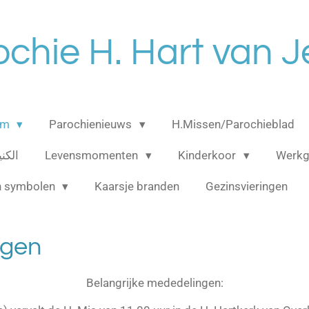
ochie H. Hart van J
am
Parochienieuws
H.Missen/Parochieblad
الكنيسه 
Levensmomenten
Kinderkoor
Werk
n symbolen
Kaarsje branden
Gezinsvieringen
ngen
Belangrijke mededelingen: