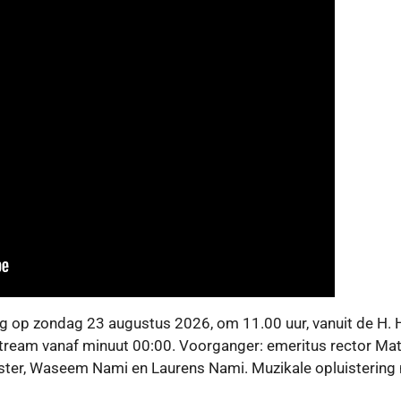
ng op zondag 23 augustus 2026, om 11.00 uur, vanuit de H. 
estream vanaf minuut 00:00. Voorganger: emeritus rector Mat
akster, Waseem Nami en Laurens Nami. Muzikale opluisterin