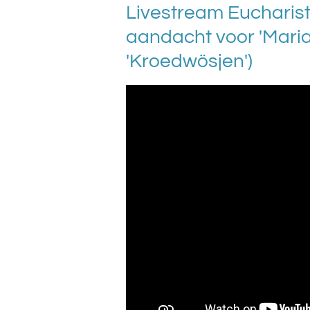
Livestream Eucharist
aandacht voor 'Mari
'Kroedwösjen')