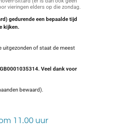
hoven-Sittard (er is dan ook géén
or vieringen elders op die zondag.
rd) gedurende een bepaalde tijd
e kijken.
e uitgezonden of staat de meest
INGB0001035314. Veel dank voor
 maanden bewaard).
om 11.00 uur