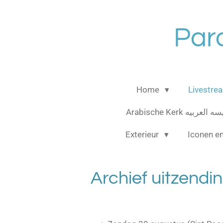
Ga
direct
Par
naar
de
hoofdinhoud
Home
Livestre
Arabische Kerk العربيه
Exterieur
Iconen e
Archief uitzendi