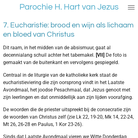
Parochie H. Hart van Jezus
Ga
direct
naar
7. Eucharistie: brood en wijn als lichaam
de
en bloed van Christus
hoofdinhoud
Dit raam, in het midden van de absismuur, gaat al
decennialang schuil achter het tabernakel.
[VII]
De foto is
gemaakt van de buitenkant en vervolgens gespiegeld.
Centraal in de liturgie van de katholieke kerk staat de
eucharistieviering die zijn oorsprong vindt in het Laatste
Avondmaal, het joodse Pesachmaal, dat Jezus genoot met
zijn leerlingen en dat onmiddellijk aan zijn lijden voorafging.
De woorden die de priester uitspreekt bij de consecratie zijn
de woorden van Christus zelf (zie Lk 22, 19-20, Mk 14, 22-24,
Mt 26, 26-28 en Paulus, 1 Kor 23-26).
Sinds dat Laatste Avondmaal vieren we Witte Donderdag