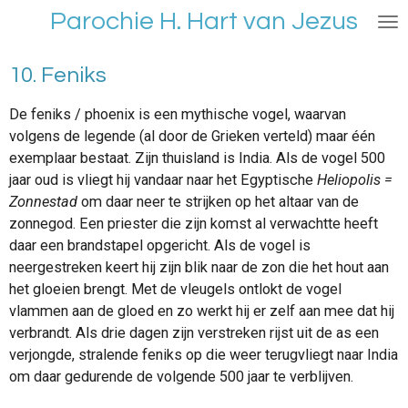
Parochie H. Hart van Jezus
Ga
direct
naar
10. Feniks
de
hoofdinhoud
De feniks / phoenix is een mythische vogel, waarvan
volgens de legende (al door de Grieken verteld) maar één
exemplaar bestaat. Zijn thuisland is India. Als de vogel 500
jaar oud is vliegt hij vandaar naar het Egyptische
Heliopolis =
Zonnestad
om daar neer te strijken op het altaar van de
zonnegod. Een priester die zijn komst al verwachtte heeft
daar een brandstapel opgericht. Als de vogel is
neergestreken keert hij zijn blik naar de zon die het hout aan
het gloeien brengt. Met de vleugels ontlokt de vogel
vlammen aan de gloed en zo werkt hij er zelf aan mee dat hij
verbrandt. Als drie dagen zijn verstreken rijst uit de as een
verjongde, stralende feniks op die weer terugvliegt naar India
om daar gedurende de volgende 500 jaar te verblijven.