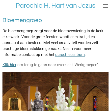
Parochie H. Hart van Jezus
Ga
direct
naar
Bloemengroep
de
hoofdinhoud
De bloemengroep zorgt voor de bloemversiering in de kerk
elke week. Voor de grote feesten wordt er extra tijd en
aandacht aan besteed. Met veel creativiteit worden zelf
prachtige bloemstukken gemaakt. Neem voor meer
informatie contact op met het
parochiecentrum
.
Klik hier
om terug te gaan naar overzicht 'Werkgroepen'.