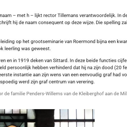
 naam – met h – lijkt rector Tillemans verantwoordelijk. In
hrijft hij de naam consequent op deze wijze. Die spelling z
opleiding op het grootseminarie van Roermond bijna een kw
ok leerling was geweest.
n en in 1919 deken van Sittard. In deze beide functies cijfer
eld persoonlijk hebben verhinderd dat hij na zijn dood (20 f
erste instantie aan zijn wens van een eenvoudig graf had 
spoedig werd zijn graf centrum van verering.
 de familie Penders-Willems van de Kleiberghof aan de Mil