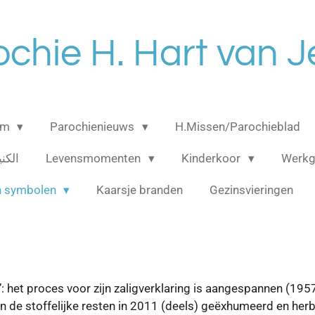
ochie H. Hart van J
am
Parochienieuws
H.Missen/Parochieblad
الكنيسه 
Levensmomenten
Kinderkoor
Werk
n symbolen
Kaarsje branden
Gezinsvieringen
’: het proces voor zijn zaligverklaring is aangespannen (195
ijn de stoffelijke resten in 2011 (deels) geëxhumeerd en her