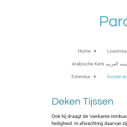
Ga
direct
Par
naar
de
hoofdinhoud
Home
Livestre
Arabische Kerk العربيه
Exterieur
Iconen e
Deken Tijssen
Ook hij draagt de ‘vierkante nimbus
heiligheid. In afwachting daarvan z