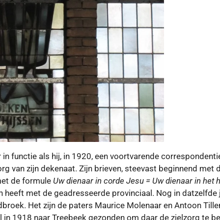
 in functie als hij, in 1920, een voortvarende correspondenti
zorg van zijn dekenaat. Zijn brieven, steevast beginnend met
met de formule
Uw dienaar in corde Jesu = Uw dienaar in het 
n heeft met de geadresseerde provinciaal. Nog in datzelfde j
dbroek. Het zijn de paters Maurice Molenaar en Antoon Tille
l in 1918 naar Treebeek gezonden om daar de zielzorg te b