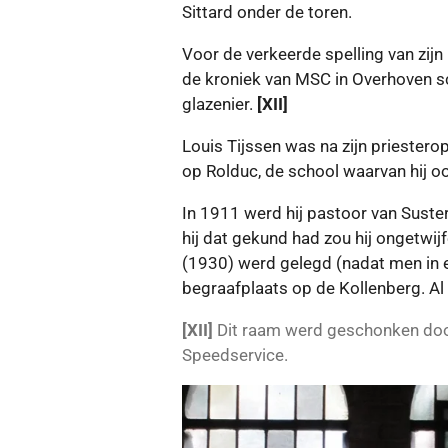
Sittard onder de toren.
Voor de verkeerde spelling van zijn
de kroniek van MSC in Overhoven sc
glazenier.
[XII]
Louis Tijssen was na zijn priester
op Rolduc, de school waarvan hij o
In 1911 werd hij pastoor van Sustere
hij dat gekund had zou hij ongetwijf
(1930) werd gelegd (nadat men in e
begraafplaats op de Kollenberg. Al 
[XII]
Dit raam werd geschonken door
Speedservice.