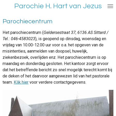
Parochie H. Hart van Jezus
Ga
direct
naar
Parochiecentrum
de
hoofdinhoud
Het parochiecentrum (
Geldersestraat 37, 6136 AS Sittard /
Tel.: 046-4583023
), is geopend op dinsdag, woensdag en
vrijdag
van 10.00-12.00 uur voor o.a. het opgeven van de
misintenties, aanmelden van doopsel, huwelijk,
ziekenbezoek, overlijden enz. Het parochiecentrum is op
maandag en donderdag gesloten. Het kantoor zorgt ervoor
dat het betreffende bericht zo snel mogelijk terecht komt bij
de deken of het daarvoor aangewezen lid van het pastorale
team.
Klik hier
voor verdere contactgegevens.