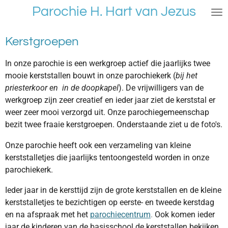
Parochie H. Hart van Jezus
Ga
direct
naar
Kerstgroepen
de
hoofdinhoud
In onze parochie is een werkgroep actief die jaarlijks twee
mooie kerststallen bouwt in onze parochiekerk (
bij het
priesterkoor en in de doopkapel
). De vrijwilligers van de
werkgroep zijn zeer creatief en ieder jaar ziet de kerststal er
weer zeer mooi verzorgd uit. Onze parochiegemeenschap
bezit twee fraaie kerstgroepen. Onderstaande ziet u de foto's.
Onze parochie heeft ook een verzameling van kleine
kerststalletjes die jaarlijks tentoongesteld worden in onze
parochiekerk.
Ieder jaar in de kersttijd zijn de grote kerststallen en de kleine
kerststalletjes te bezichtigen op eerste- en tweede kerstdag
en na afspraak met het
parochiecentrum
.
Ook komen ieder
jaar de kinderen van de basisschool de kerststallen bekijken.