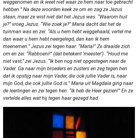
weggenomen en ik weet niet waar ze hem naar toe gebracht
hebben.” Na deze woorden keek ze om en zag ze Jezus
staan, maar ze wist niet dat het Jezus was. “Waarom huil
je?” vroeg Jezus. “Wie zoek je?” Maria dacht dat het de
tuinman was en zei: “Als u hem hebt weggehaald, vertel me
dan waar u hem hebt neergelegd, dan kan ik hem
meenemen.” Jezus zei tegen haar: “Maria!” Ze draaide zich
om en zei: “Rabboeni!” (dat betekent ‘meester’). “Houd me
niet vast,” zei Jezus. “Ik ben nog niet opgestegen naar de
Vader. Ga naar mijn broeders en zusters en zeg tegen hen
dat ik opstijg naar mijn Vader, die ook jullie Vader is, naar
mijn God, die ook jullie God is.” Maria uit Magdala ging naar
de leerlingen en zei tegen hen: “Ik heb de Heer gezien!” En ze
vertelde alles wat hij tegen haar gezegd had.