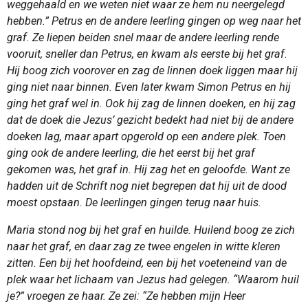
weggehaald en we weten niet waar ze hem nu neergelegd
hebben.” Petrus en de andere leerling gingen op weg naar het
graf. Ze liepen beiden snel maar de andere leerling rende
vooruit, sneller dan Petrus, en kwam als eerste bij het graf.
Hij boog zich voorover en zag de linnen doek liggen maar hij
ging niet naar binnen. Even later kwam Simon Petrus en hij
ging het graf wel in. Ook hij zag de linnen doeken, en hij zag
dat de doek die Jezus’ gezicht bedekt had niet bij de andere
doeken lag, maar apart opgerold op een andere plek. Toen
ging ook de andere leerling, die het eerst bij het graf
gekomen was, het graf in. Hij zag het en geloofde. Want ze
hadden uit de Schrift nog niet begrepen dat hij uit de dood
moest opstaan. De leerlingen gingen terug naar huis.
Maria stond nog bij het graf en huilde. Huilend boog ze zich
naar het graf, en daar zag ze twee engelen in witte kleren
zitten. Een bij het hoofdeind, een bij het voeteneind van de
plek waar het lichaam van Jezus had gelegen. “Waarom huil
je?” vroegen ze haar. Ze zei: “Ze hebben mijn Heer