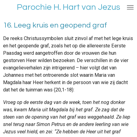
Parochie H. Hart van Jezus
Ga
direct
naar
16. Leeg kruis en geopend graf
de
hoofdinhoud
De reeks Christussymbolen sluit zinvol af met het lege kruis
en het geopende graf, zoals het op die allereerste Eerste
Paasdag werd aangetroffen door de vrouwen die hun
gestorven Heer wilden bezoeken. De verschillen in de vier
evangelieverhalen zijn intrigerend – hier volgt dat van
Johannes met het ontroerende slot waarin Maria van
Magdala haar Heer herkent in de persoon van wie zij dacht
dat het de tuinman was (20,1-18):
Vroeg op de eerste dag van de week, toen het nog donker
was, kwam Maria uit Magdala bij het graf. Ze zag dat de
steen van de opening van het graf was weggehaald. Ze liep
snel terug naar Simon Petrus en de andere leerling van wie
Jezus veel hield, en zei: “Ze hebben de Heer uit het graf