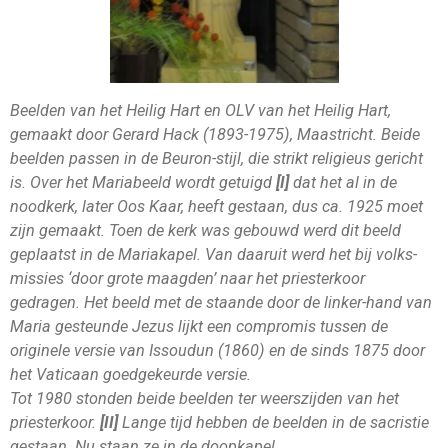
Beelden van het Heilig Hart en OLV van het Heilig Hart,
gemaakt door Gerard Hack (1893-1975), Maastricht. Beide
beelden passen in de Beuron-stijl, die strikt religieus gericht
is. Over het Mariabeeld wordt getuigd
[I]
dat het al in de
noodkerk, later Oos Kaar, heeft gestaan, dus ca. 1925 moet
zijn gemaakt. Toen de kerk was gebouwd werd dit beeld
geplaatst in de Mariakapel. Van daaruit werd het bij volks-
missies ‘door grote maagden’ naar het priesterkoor
gedragen. Het beeld met de staande door de linker-hand van
Maria gesteunde Jezus lijkt een compromis tussen de
originele versie van Issoudun (1860) en de sinds 1875 door
het Vaticaan goedgekeurde versie.
Tot 1980 stonden beide beelden ter weerszijden van het
priesterkoor.
[II]
Lange tijd hebben de beelden in de sacristie
gestaan. Nu staan ze in de doopkapel.