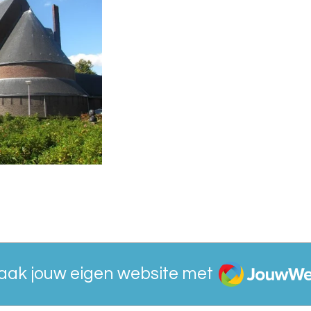
JouwWeb
aak jouw eigen website met