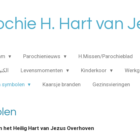
chie H. Hart van 
eam
Parochienieuws
H.Missen/Parochieblad
الكنيسه ا
Levensmomenten
Kinderkoor
Werkg
n symbolen
Kaarsje branden
Gezinsvieringen
len
n het Heilig Hart
van Jezus
Overhoven