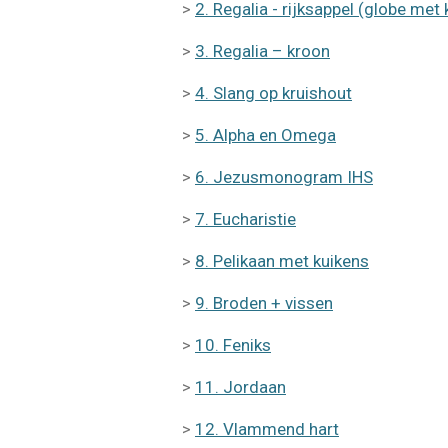
>
2. Regalia - rijksappel (globe met 
>
3. Regalia – kroon
>
4. Slang op kruishout
>
5. Alpha en Omega
>
6. Jezusmonogram IHS
>
7. Eucharistie
>
8. Pelikaan met kuikens
>
9. Broden + vissen
>
10. Feniks
>
11. Jordaan
>
12. Vlammend hart