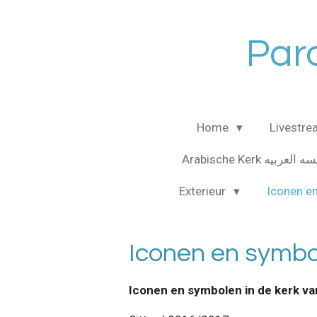
Ga
direct
Paro
naar
de
hoofdinhoud
Home
Livestr
Arabische Kerk لعربيه
Exterieur
Iconen e
Iconen en symbo
Iconen en symbolen
in de kerk
va