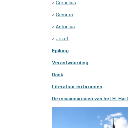
>
Cornelius
>
Gemma
>
Antonius
>
Jozef
Epiloog
Verantwoording
Dank
Literatuur en bronnen
De missionarissen van het H. Har