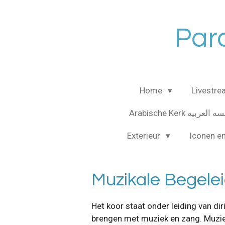
Ga
direct
Paro
naar
de
hoofdinhoud
Home
Livestr
Arabische Kerk لعربيه
Exterieur
Iconen e
Muzikale Begele
Het koor staat onder leiding van dir
brengen met muziek en zang. Muziek 