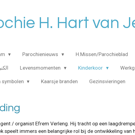
chie H. Hart van 
eam
Parochienieuws
H.Missen/Parochieblad
الكنيسه ا
Levensmomenten
Kinderkoor
Werkg
n symbolen
Kaarsje branden
Gezinsvieringen
iding
igent / organist Efrem Verleng. Hij tracht op een laagdrempe
speelt immers een belangrijke rol bij de ontwikkeling van h