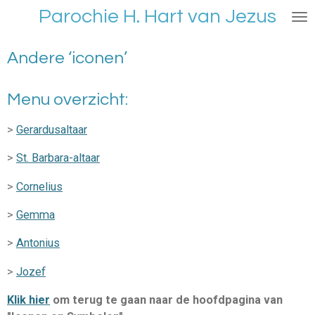
Parochie H. Hart van Jezus
Ga
direct
naar
Andere ‘iconen’
de
hoofdinhoud
Menu overzicht:
>
Gerardusaltaar
>
St. Barbara-altaar
>
Cornelius
>
Gemma
>
Antonius
>
Jozef
Klik hier
om terug te gaan naar de hoofdpagina van