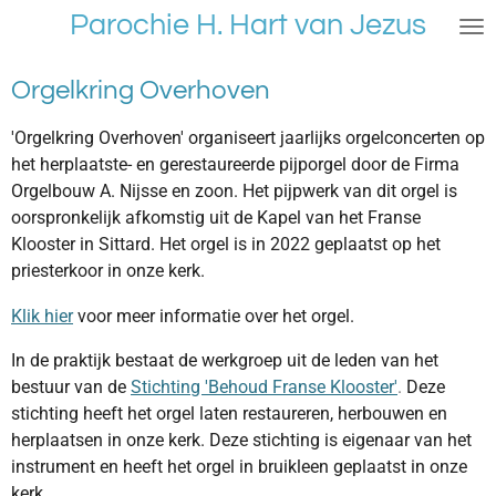
Parochie H. Hart van Jezus
Ga
direct
naar
Orgelkring Overhoven
de
hoofdinhoud
'Orgelkring Overhoven' organiseert jaarlijks orgelconcerten op
het herplaatste- en gerestaureerde pijporgel door de Firma
Orgelbouw A. Nijsse en zoon. Het pijpwerk van dit orgel is
oorspronkelijk afkomstig uit de Kapel van het Franse
Klooster in Sittard. Het orgel is in 2022 geplaatst op het
priesterkoor in onze kerk.
Klik hier
voor meer informatie over het orgel.
In de praktijk bestaat de werkgroep uit de leden van het
bestuur van de
Stichting 'Behoud Franse Klooster'
.
Deze
stichting heeft het orgel laten restaureren, herbouwen en
herplaatsen in onze kerk. Deze stichting is eigenaar van het
instrument en heeft het orgel in bruikleen geplaatst in onze
kerk
.