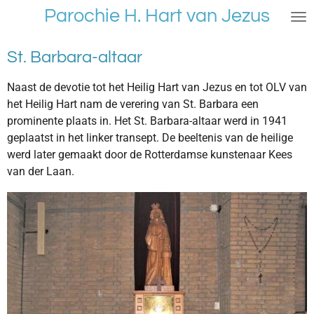
Parochie H. Hart van Jezus
Ga
direct
naar
St. Barbara-altaar
de
hoofdinhoud
Naast de devotie tot het Heilig Hart van Jezus en tot OLV van
het Heilig Hart nam de verering van St. Barbara een
prominente plaats in. Het St. Barbara-altaar werd in 1941
geplaatst in het linker transept. De beeltenis van de heilige
werd later gemaakt door de Rotterdamse kunstenaar Kees
van der Laan.