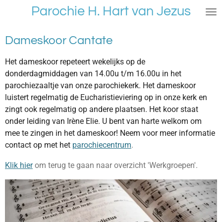
Parochie H. Hart van Jezus
Ga
direct
naar
Dameskoor Cantate
de
hoofdinhoud
Het dameskoor repeteert wekelijks op de
donderdagmiddagen van 14.00u t/m 16.00u in het
parochiezaaltje van onze parochiekerk. Het dameskoor
luistert regelmatig de Eucharistieviering op in onze kerk en
zingt ook regelmatig op andere plaatsen. Het koor staat
onder leiding van Irène Elie. U bent van harte welkom om
mee te zingen in het dameskoor! Neem voor meer informatie
contact op met het
parochiecentrum
.
Klik hier
om terug te gaan naar overzicht 'Werkgroepen'.