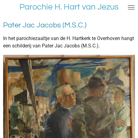
Parochie H. Hart van Jezus
Ga
direct
naar
Pater Jac Jacobs (M.S.C.)
de
hoofdinhoud
In het parochiezaaltje van de H. Hartkerk te Overhoven hangt
een schilderij van Pater Jac Jacobs (M.S.C.).