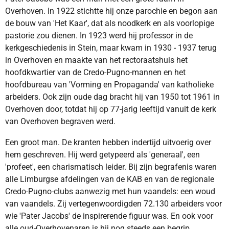
Overhoven. In 1922 stichtte hij onze parochie en begon aan
de bouw van 'Het Kaar', dat als noodkerk en als voorlopige
pastorie zou dienen. In 1923 werd hij professor in de
kerkgeschiedenis in Stein, maar kwam in 1930 - 1937 terug
in Overhoven en maakte van het rectoraatshuis het
hoofdkwartier van de Credo-Pugno-mannen en het
hoofdbureau van 'Vorming en Propaganda' van katholieke
arbeiders. Ook zijn oude dag bracht hij van 1950 tot 1961 in
Overhoven door, totdat hij op 77-jarig leeftijd vanuit de kerk
van Overhoven begraven werd.
Een groot man. De kranten hebben indertijd uitvoerig over
hem geschreven. Hij werd getypeerd als 'generaal', een
'profeet', een charismatisch leider. Bij zijn begrafenis waren
alle Limburgse afdelingen van de KAB en van de regionale
Credo-Pugno-clubs aanwezig met hun vaandels: een woud
van vaandels. Zij vertegenwoordigden 72.130 arbeiders voor
wie 'Pater Jacobs' de inspirerende figuur was. En ook voor
alle oud-Overhovenaren is hij nog steeds een begrip.