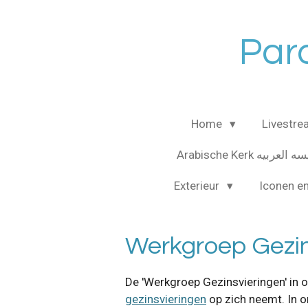
Ga
direct
Paro
naar
de
hoofdinhoud
Home
Livestr
Arabische Kerk لعربيه
Exterieur
Iconen e
Werkgroep Gezin
De 'Werkgroep Gezinsvieringen' in o
gezinsvieringen
op zich neemt. In o