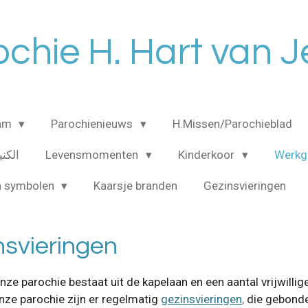
chie H. Hart van 
eam
Parochienieuws
H.Missen/Parochieblad
الكنيسه ا
Levensmomenten
Kinderkoor
Werkg
n symbolen
Kaarsje branden
Gezinsvieringen
svieringen
nze parochie bestaat uit de kapelaan en een aantal vrijwillig
nze parochie zijn er regelmatig
gezinsvieringen
,
die gebonde